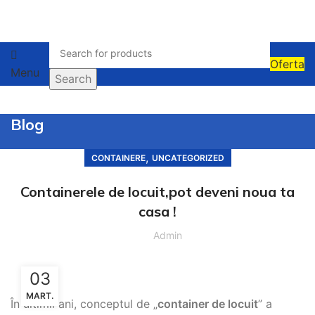
Oferta
Menu
Search
Blog
,
CONTAINERE
UNCATEGORIZED
Containerele de locuit,pot deveni noua ta
casa !
Admin
03
MART.
În ultimii ani, conceptul de „
container de locuit
” a