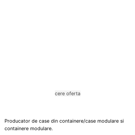
Completeaza cererea de oferta
Ne puteti contacta prin completarea unui formular.
cere oferta
Producator de case din containere/case modulare si
containere modulare.