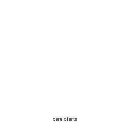
Completeaza cererea de oferta
Ne puteti contacta prin completarea unui formular.
cere oferta