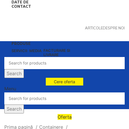
DATE DE
CONTACT
ARTICOLE
DESPRE NOI
PRODUSE
FACTURARE SI
SERVICII
MEDIA
LIVRARE
Search
Cere oferta
Menu
Search
Oferta
Prima pagină
Containere