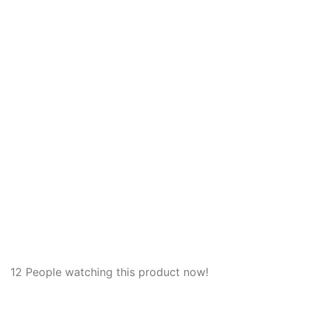
Romania
+40 757 713 757
+40 758 882 611
office@casa-din-containere.ro
office@dmt-modular.ro
Aveți întrebări despre cum vă putem ajuta? Trimiteți-ne
un e-mail și vă vom contacta în scurt timp.
12
People watching this product now!