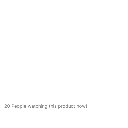
+40 757 713 757
+40 758 882 611
office@casa-din-containere.ro
office@dmt-modular.ro
Aveți întrebări despre cum vă putem ajuta? Trimiteți-ne
un e-mail și vă vom contacta în scurt timp.
20
People watching this product now!