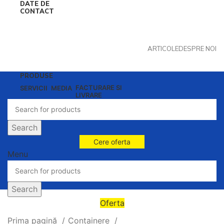
DATE DE
CONTACT
ARTICOLE
DESPRE NOI
PRODUSE
FACTURARE SI
SERVICII
MEDIA
LIVRARE
Search
Cere oferta
Menu
Search
Oferta
Prima pagină
Containere