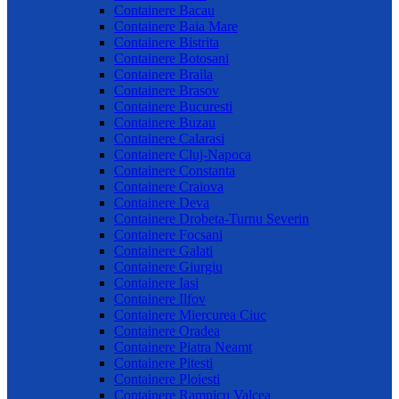
Containere Bacau
Containere Baia Mare
Containere Bistrita
Containere Botosani
Containere Braila
Containere Brasov
Containere Bucuresti
Containere Buzau
Containere Calarasi
Containere Cluj-Napoca
Containere Constanta
Containere Craiova
Containere Deva
Containere Drobeta-Turnu Severin
Containere Focsani
Containere Galati
Containere Giurgiu
Containere Iasi
Containere Ilfov
Containere Miercurea Ciuc
Containere Oradea
Containere Piatra Neamt
Containere Pitesti
Containere Ploiesti
Containere Ramnicu Valcea