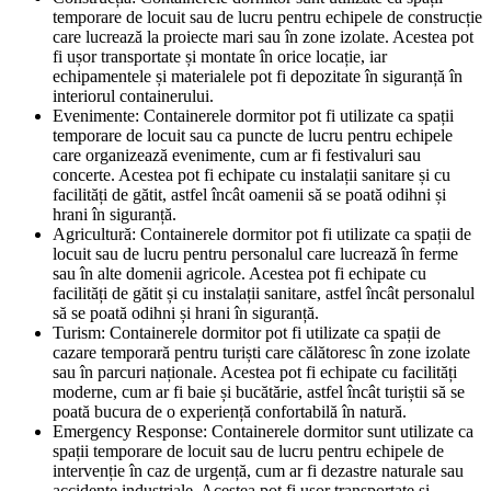
temporare de locuit sau de lucru pentru echipele de construcție
care lucrează la proiecte mari sau în zone izolate. Acestea pot
fi ușor transportate și montate în orice locație, iar
echipamentele și materialele pot fi depozitate în siguranță în
interiorul containerului.
Evenimente: Containerele dormitor pot fi utilizate ca spații
temporare de locuit sau ca puncte de lucru pentru echipele
care organizează evenimente, cum ar fi festivaluri sau
concerte. Acestea pot fi echipate cu instalații sanitare și cu
facilități de gătit, astfel încât oamenii să se poată odihni și
hrani în siguranță.
Agricultură: Containerele dormitor pot fi utilizate ca spații de
locuit sau de lucru pentru personalul care lucrează în ferme
sau în alte domenii agricole. Acestea pot fi echipate cu
facilități de gătit și cu instalații sanitare, astfel încât personalul
să se poată odihni și hrani în siguranță.
Turism: Containerele dormitor pot fi utilizate ca spații de
cazare temporară pentru turiști care călătoresc în zone izolate
sau în parcuri naționale. Acestea pot fi echipate cu facilități
moderne, cum ar fi baie și bucătărie, astfel încât turiștii să se
poată bucura de o experiență confortabilă în natură.
Emergency Response: Containerele dormitor sunt utilizate ca
spații temporare de locuit sau de lucru pentru echipele de
intervenție în caz de urgență, cum ar fi dezastre naturale sau
accidente industriale. Acestea pot fi ușor transportate și