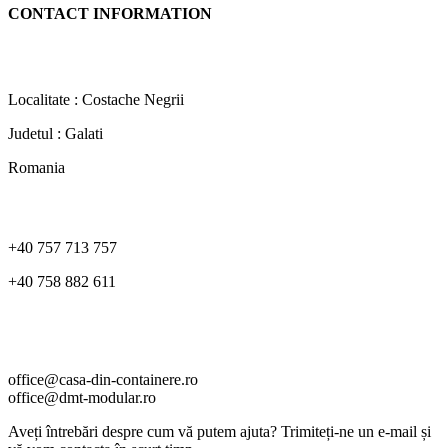
CONTACT INFORMATION
Localitate : Costache Negrii
Judetul : Galati
Romania
+40 757 713 757
+40 758 882 611
office@casa-din-containere.ro
office@dmt-modular.ro
Aveți întrebări despre cum vă putem ajuta? Trimiteți-ne un e-mail și