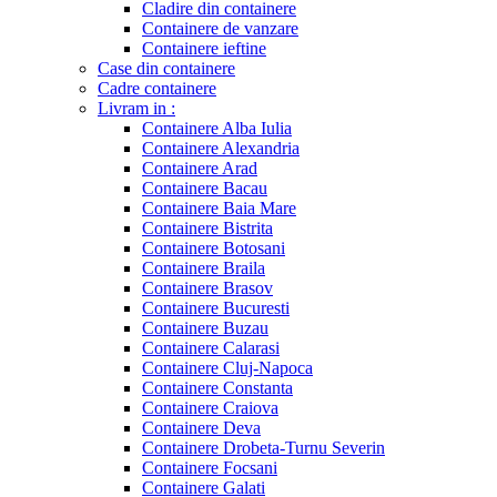
Cladire din containere
Containere de vanzare
Containere ieftine
Case din containere
Cadre containere
Livram in :
Containere Alba Iulia
Containere Alexandria
Containere Arad
Containere Bacau
Containere Baia Mare
Containere Bistrita
Containere Botosani
Containere Braila
Containere Brasov
Containere Bucuresti
Containere Buzau
Containere Calarasi
Containere Cluj-Napoca
Containere Constanta
Containere Craiova
Containere Deva
Containere Drobeta-Turnu Severin
Containere Focsani
Containere Galati