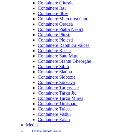
Containere Giurgiu
Containere Iasi
Containere Ilfov
Containere Miercurea Ciuc
Containere Oradea
Containere Piatra Neamt
Containere Pitesti
Containere Ploiesti
Containere Ramnicu Valcea
Containere Resita
Containere Satu Mare
Containere Sfantu Gheorghe
Containere Sibiu
Containere Slatina
Containere Slobozia
Containere Suceava
Containere Targoviste
Containere Targu Jiu
Containere Targu Mures
Containere Timisoara
Containere Tulcea
Containere Vaslui
Containere Zalau
Media
Toate produsele